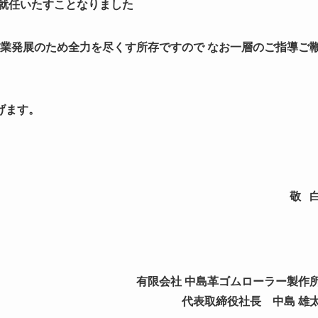
に就任いたすことなりました
社業発展のため全力を尽くす所存ですので なお一層のご指導ご
げます。
敬 
有限会社 中島革ゴムローラー製作
表取締役社長 中島 雄