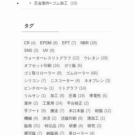
(10)
芯金製作+ゴム加工
タグ
CR
(4)
EPDM
(8)
EPT
(7)
NBR
(28)
SNS
(3)
UV
(9)
ウォーターレスリトグラフ
(12)
ウレタン
(18)
オフセット印刷
(16)
ガリ版
(6)
ゴミ取りローラー
(8)
ゴムローラー
(66)
シリコン
(7)
ニスコーター
(4)
ネオプレン
(3)
ピンチロール
(1)
リトグラフ
(14)
リルサン
(1)
加工
(8)
圧着
(19)
導電性
(5)
屋外
(2)
工業用
(24)
平台校正
(2)
手フート
(9)
搬送
(7)
木口木版
(7)
樹脂
(12)
機械
(4)
決済
(2)
活版印刷
(8)
溝加工
(1)
版画
(31)
特注品
(35)
研磨
(4)
研究
(2)
謄写版
(7)
銅版画
(7)
革ローラー
(4)