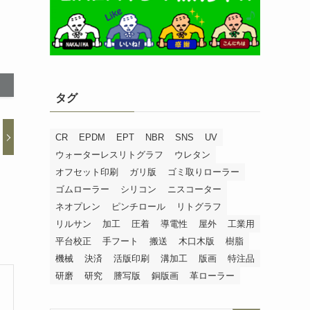
タグ
CR
EPDM
EPT
NBR
SNS
UV
ウォーターレスリトグラフ
ウレタン
オフセット印刷
ガリ版
ゴミ取りローラー
ゴムローラー
シリコン
ニスコーター
ネオプレン
ピンチロール
リトグラフ
リルサン
加工
圧着
導電性
屋外
工業用
平台校正
手フート
搬送
木口木版
樹脂
機械
決済
活版印刷
溝加工
版画
特注品
研磨
研究
謄写版
銅版画
革ローラー