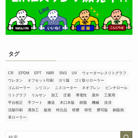
タグ
CR
EPDM
EPT
NBR
SNS
UV
ウォーターレスリトグラフ
ウレタン
オフセット印刷
ガリ版
ゴミ取りローラー
ゴムローラー
シリコン
ニスコーター
ネオプレン
ピンチロール
リトグラフ
リルサン
加工
圧着
導電性
屋外
工業用
平台校正
手フート
搬送
木口木版
樹脂
機械
決済
活版印刷
溝加工
版画
特注品
研磨
研究
謄写版
銅版画
革ローラー