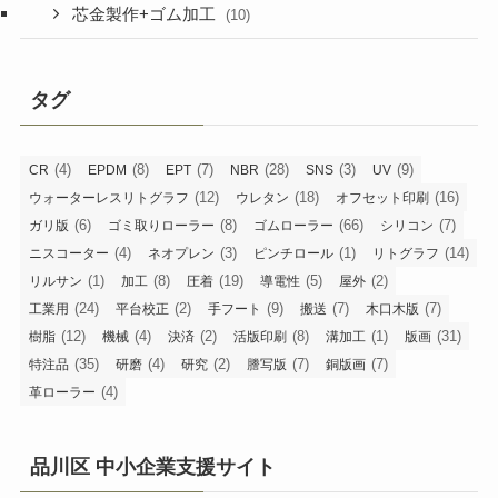
芯金製作+ゴム加工
(10)
タグ
(4)
(8)
(7)
(28)
(3)
(9)
CR
EPDM
EPT
NBR
SNS
UV
(12)
(18)
(16)
ウォーターレスリトグラフ
ウレタン
オフセット印刷
(6)
(8)
(66)
(7)
ガリ版
ゴミ取りローラー
ゴムローラー
シリコン
(4)
(3)
(1)
(14)
ニスコーター
ネオプレン
ピンチロール
リトグラフ
(1)
(8)
(19)
(5)
(2)
リルサン
加工
圧着
導電性
屋外
(24)
(2)
(9)
(7)
(7)
工業用
平台校正
手フート
搬送
木口木版
(12)
(4)
(2)
(8)
(1)
(31)
樹脂
機械
決済
活版印刷
溝加工
版画
(35)
(4)
(2)
(7)
(7)
特注品
研磨
研究
謄写版
銅版画
(4)
革ローラー
品川区 中小企業支援サイト