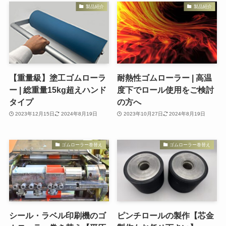
製品紹介
製品紹介
【重量級】塗工ゴムローラ
耐熱性ゴムローラー | 高温
ー | 総重量15kg超えハンド
度下でロール使用をご検討
タイプ
の方へ
2023年12月15日
2024年8月19日
2023年10月27日
2024年8月19日
ゴムローラー巻替え
ゴムローラー巻替え
シール・ラベル印刷機のゴ
ピンチロールの製作【芯金