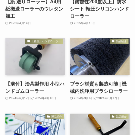
【紙 送りローラー】A4用
【耐熱性200度以上】防水
紙搬送ローラーのウレタン
シート 転圧シリコンハンド
加工
ローラー
2025年4月14日
2025年4月10日
【特注】ハンドローラー
製品紹介
【溝付】治具製作用 小型ハ
ブラシ材質も製造可能 | 機
ンドゴムローラー
械内洗浄用ブラシローラー
2024年6月17日
2024年9月10日
2024年3月6日
2024年8月17日
製品紹介
製品紹介