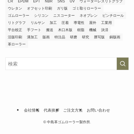
CR
EPDM
EPT
NBR
SNS
UV
ウォーターレスリトグラフ
ウレタン
オフセット印刷
ガリ版
ゴミ取りローラー
ゴムローラー
シリコン
ニスコーター
ネオプレン
ピンチロール
リトグラフ
リルサン
加工
圧着
導電性
屋外
工業用
平台校正
手フート
搬送
木口木版
樹脂
機械
決済
活版印刷
溝加工
版画
特注品
研磨
研究
謄写版
銅版画
革ローラー
会社情報
代表挨拶
ご注文方法
お問い合わせ
©
中島革ゴムローラー製作所.