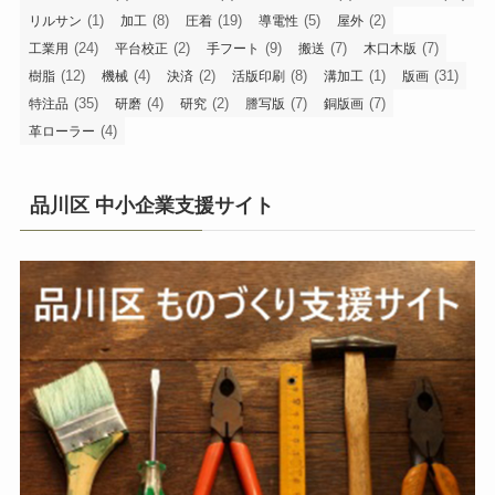
(1)
(8)
(19)
(5)
(2)
リルサン
加工
圧着
導電性
屋外
(24)
(2)
(9)
(7)
(7)
工業用
平台校正
手フート
搬送
木口木版
(12)
(4)
(2)
(8)
(1)
(31)
樹脂
機械
決済
活版印刷
溝加工
版画
(35)
(4)
(2)
(7)
(7)
特注品
研磨
研究
謄写版
銅版画
(4)
革ローラー
品川区 中小企業支援サイト