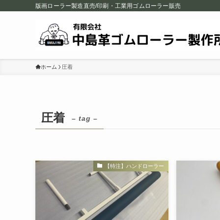
版画ローラー製造直売/印刷・工業用ゴムローラー販売
ホーム
圧着
圧着
– tag –
【特注】ハンドローラー