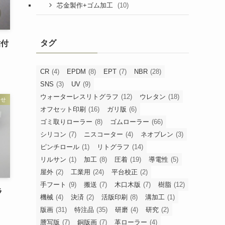
(10)
芯金製作+ゴム加工
タグ
貼付
CR
(4)
EPDM
(8)
EPT
(7)
NBR
(28)
SNS
(3)
UV
(9)
ウォーターレスリトグラフ
(12)
ウレタン
(18)
らせ
オフセット印刷
(16)
ガリ版
(6)
ゴミ取りローラー
(8)
ゴムローラー
(66)
シリコン
(7)
ニスコーター
(4)
ネオプレン
(3)
ピンチロール
(1)
リトグラフ
(14)
リルサン
(1)
加工
(8)
圧着
(19)
導電性
(5)
屋外
(2)
工業用
(24)
平台校正
(2)
手フート
(9)
搬送
(7)
木口木版
(7)
樹脂
(12)
ラ
機械
(4)
決済
(2)
活版印刷
(8)
溝加工
(1)
版画
(31)
特注品
(35)
研磨
(4)
研究
(2)
謄写版
(7)
銅版画
(7)
革ローラー
(4)