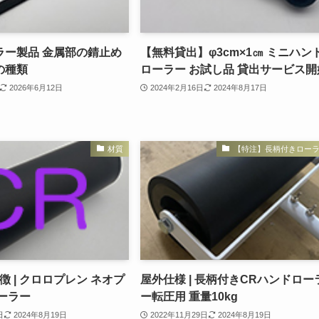
ラー製品 金属部の錆止め
【無料貸出】φ3cm×1㎝ ミニハン
の種類
ローラー お試し品 貸出サービス開
2026年6月12日
2024年2月16日
2024年8月17日
材質
【特注】長柄付きロー
徴 | クロロプレン ネオプ
屋外仕様 | 長柄付きCRハンドロー
ーラー
ー転圧用 重量10kg
日
2024年8月19日
2022年11月29日
2024年8月19日