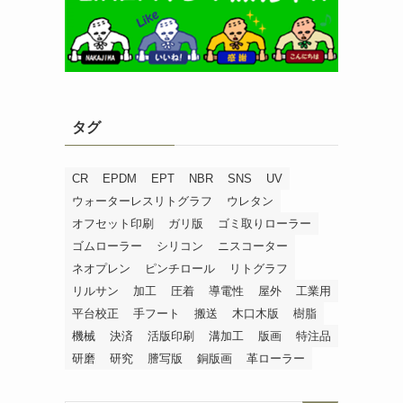
タグ
CR
EPDM
EPT
NBR
SNS
UV
ウォーターレスリトグラフ
ウレタン
オフセット印刷
ガリ版
ゴミ取りローラー
ゴムローラー
シリコン
ニスコーター
ネオプレン
ピンチロール
リトグラフ
リルサン
加工
圧着
導電性
屋外
工業用
平台校正
手フート
搬送
木口木版
樹脂
機械
決済
活版印刷
溝加工
版画
特注品
研磨
研究
謄写版
銅版画
革ローラー