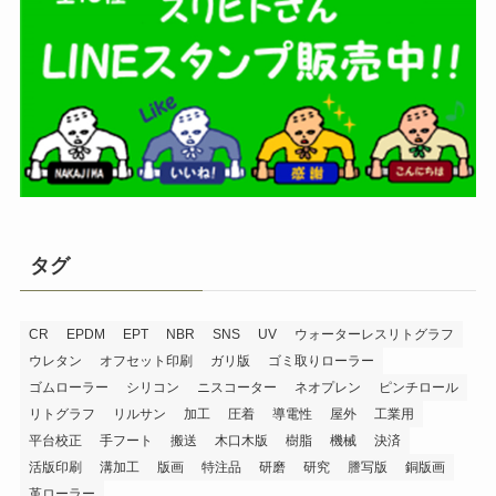
タグ
CR
EPDM
EPT
NBR
SNS
UV
ウォーターレスリトグラフ
ウレタン
オフセット印刷
ガリ版
ゴミ取りローラー
ゴムローラー
シリコン
ニスコーター
ネオプレン
ピンチロール
リトグラフ
リルサン
加工
圧着
導電性
屋外
工業用
平台校正
手フート
搬送
木口木版
樹脂
機械
決済
活版印刷
溝加工
版画
特注品
研磨
研究
謄写版
銅版画
革ローラー