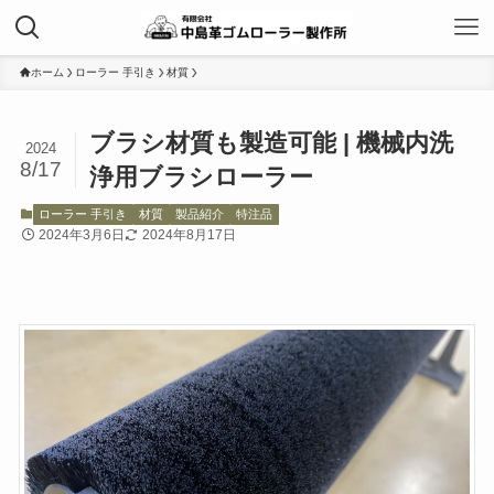
ホーム
ローラー 手引き
材質
ブラシ材質も製造可能 | 機械内洗
2024
8/17
浄用ブラシローラー
ローラー 手引き
材質
製品紹介
特注品
2024年3月6日
2024年8月17日