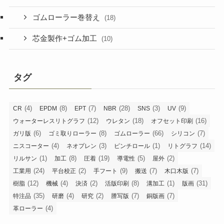
ゴムローラー巻替え
(18)
芯金製作+ゴム加工
(10)
タグ
(4)
(8)
(7)
(28)
(3)
(9)
CR
EPDM
EPT
NBR
SNS
UV
(12)
(18)
(16)
ウォーターレスリトグラフ
ウレタン
オフセット印刷
(6)
(8)
(66)
(7)
ガリ版
ゴミ取りローラー
ゴムローラー
シリコン
(4)
(3)
(1)
(14)
ニスコーター
ネオプレン
ピンチロール
リトグラフ
(1)
(8)
(19)
(5)
(2)
リルサン
加工
圧着
導電性
屋外
(24)
(2)
(9)
(7)
(7)
工業用
平台校正
手フート
搬送
木口木版
(12)
(4)
(2)
(8)
(1)
(31)
樹脂
機械
決済
活版印刷
溝加工
版画
(35)
(4)
(2)
(7)
(7)
特注品
研磨
研究
謄写版
銅版画
(4)
革ローラー