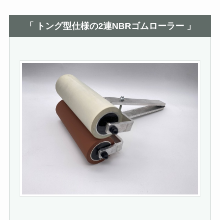
「 トング型仕様の2連NBRゴムローラー 」