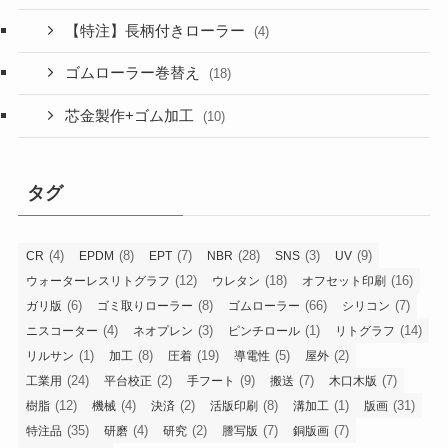
【特注】長柄付きローラー
(4)
ゴムローラー巻替え
(18)
芯金製作+ゴム加工
(10)
タグ
(4)
(8)
(7)
(28)
(3)
(9)
CR
EPDM
EPT
NBR
SNS
UV
(12)
(18)
(16)
ウォーターレスリトグラフ
ウレタン
オフセット印刷
(6)
(8)
(66)
(7)
ガリ版
ゴミ取りローラー
ゴムローラー
シリコン
(4)
(3)
(1)
(14)
ニスコーター
ネオプレン
ピンチロール
リトグラフ
(1)
(8)
(19)
(5)
(2)
リルサン
加工
圧着
導電性
屋外
(24)
(2)
(9)
(7)
(7)
工業用
平台校正
手フート
搬送
木口木版
(12)
(4)
(2)
(8)
(1)
(31)
樹脂
機械
決済
活版印刷
溝加工
版画
(35)
(4)
(2)
(7)
(7)
特注品
研磨
研究
謄写版
銅版画