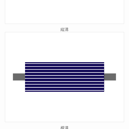
縦溝
横溝