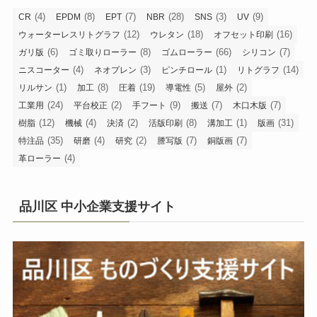
(4)
(8)
(7)
(28)
(3)
(9)
CR
EPDM
EPT
NBR
SNS
UV
(12)
(18)
(16)
ウォーターレスリトグラフ
ウレタン
オフセット印刷
(6)
(8)
(66)
(7)
ガリ版
ゴミ取りローラー
ゴムローラー
シリコン
(4)
(3)
(1)
(14)
ニスコーター
ネオプレン
ピンチロール
リトグラフ
(1)
(8)
(19)
(5)
(2)
リルサン
加工
圧着
導電性
屋外
(24)
(2)
(9)
(7)
(7)
工業用
平台校正
手フート
搬送
木口木版
(12)
(4)
(2)
(8)
(1)
(31)
樹脂
機械
決済
活版印刷
溝加工
版画
(35)
(4)
(2)
(7)
(7)
特注品
研磨
研究
謄写版
銅版画
(4)
革ローラー
品川区 中小企業支援サイト