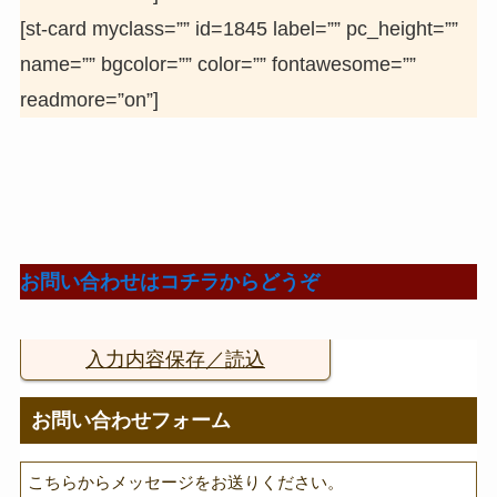
[st-card myclass=”” id=1845 label=”” pc_height=””
name=”” bgcolor=”” color=”” fontawesome=””
readmore=”on”]
お問い合わせはコチラからどうぞ