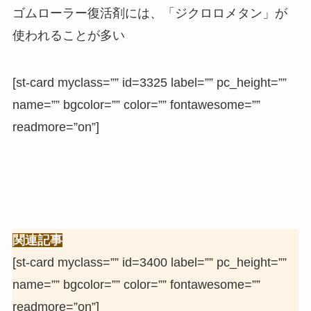
ゴムローラー復活剤には、「ジクロロメタン」が
使われることが多い
[st-card myclass=”” id=3325 label=”” pc_height=””
name=”” bgcolor=”” color=”” fontawesome=””
readmore=”on”]
関連記事
[st-card myclass=”” id=3400 label=”” pc_height=””
name=”” bgcolor=”” color=”” fontawesome=””
readmore=”on”]