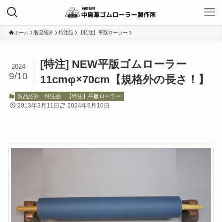
ホーム
製品紹介
特注品
【特注】平版ローラー
[特注] NEW平版ゴムローラー
2024
9/10
11cmφ×70cm【規格外の長さ！】
製品紹介
特注品
【特注】平版ローラー
2013年3月11日
2024年9月10日