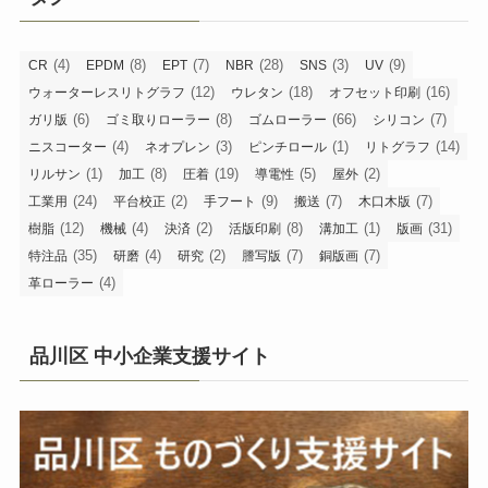
(4)
(8)
(7)
(28)
(3)
(9)
CR
EPDM
EPT
NBR
SNS
UV
(12)
(18)
(16)
ウォーターレスリトグラフ
ウレタン
オフセット印刷
(6)
(8)
(66)
(7)
ガリ版
ゴミ取りローラー
ゴムローラー
シリコン
(4)
(3)
(1)
(14)
ニスコーター
ネオプレン
ピンチロール
リトグラフ
(1)
(8)
(19)
(5)
(2)
リルサン
加工
圧着
導電性
屋外
(24)
(2)
(9)
(7)
(7)
工業用
平台校正
手フート
搬送
木口木版
(12)
(4)
(2)
(8)
(1)
(31)
樹脂
機械
決済
活版印刷
溝加工
版画
(35)
(4)
(2)
(7)
(7)
特注品
研磨
研究
謄写版
銅版画
(4)
革ローラー
品川区 中小企業支援サイト