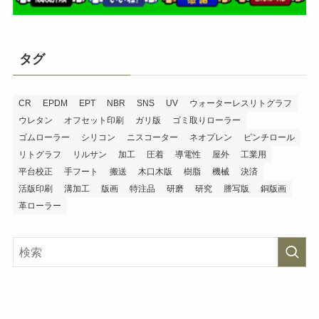
タグ
CR
EPDM
EPT
NBR
SNS
UV
ウォーターレスリトグラフ
ウレタン
オフセット印刷
ガリ版
ゴミ取りローラー
ゴムローラー
シリコン
ニスコーター
ネオプレン
ピンチロール
リトグラフ
リルサン
加工
圧着
導電性
屋外
工業用
平台校正
手フート
搬送
木口木版
樹脂
機械
決済
活版印刷
溝加工
版画
特注品
研磨
研究
謄写版
銅版画
革ローラー