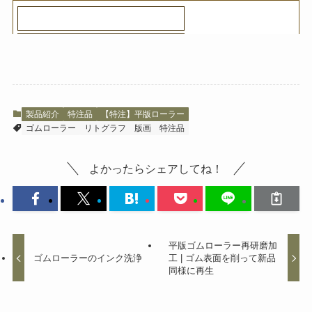
製品紹介
特注品
【特注】平版ローラー
ゴムローラー
リトグラフ
版画
特注品
よかったらシェアしてね！
平版ゴムローラー再研磨加
ゴムローラーのインク洗浄
工 | ゴム表面を削って新品
同様に再生