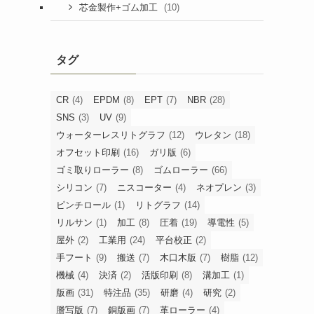
(10)
芯金製作+ゴム加工
タグ
CR
(4)
EPDM
(8)
EPT
(7)
NBR
(28)
SNS
(3)
UV
(9)
ウォーターレスリトグラフ
(12)
ウレタン
(18)
オフセット印刷
(16)
ガリ版
(6)
ゴミ取りローラー
(8)
ゴムローラー
(66)
シリコン
(7)
ニスコーター
(4)
ネオプレン
(3)
ピンチロール
(1)
リトグラフ
(14)
リルサン
(1)
加工
(8)
圧着
(19)
導電性
(5)
屋外
(2)
工業用
(24)
平台校正
(2)
手フート
(9)
搬送
(7)
木口木版
(7)
樹脂
(12)
機械
(4)
決済
(2)
活版印刷
(8)
溝加工
(1)
版画
(31)
特注品
(35)
研磨
(4)
研究
(2)
謄写版
(7)
銅版画
(7)
革ローラー
(4)