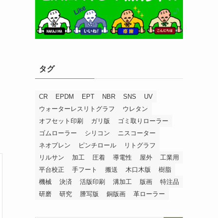
タグ
CR
EPDM
EPT
NBR
SNS
UV
ウォーターレスリトグラフ
ウレタン
オフセット印刷
ガリ版
ゴミ取りローラー
ゴムローラー
シリコン
ニスコーター
ネオプレン
ピンチロール
リトグラフ
リルサン
加工
圧着
導電性
屋外
工業用
平台校正
手フート
搬送
木口木版
樹脂
機械
決済
活版印刷
溝加工
版画
特注品
研磨
研究
謄写版
銅版画
革ローラー