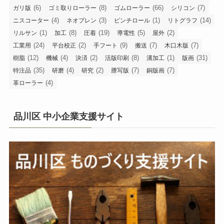
(6)
(8)
(66)
(7)
ガリ版
ゴミ取りローラー
ゴムローラー
シリコン
(4)
(3)
(1)
(14)
ニスコーター
ネオプレン
ピンチロール
リトグラフ
(1)
(8)
(19)
(5)
(2)
リルサン
加工
圧着
導電性
屋外
(24)
(2)
(9)
(7)
(7)
工業用
平台校正
手フート
搬送
木口木版
(12)
(4)
(2)
(8)
(1)
(31)
樹脂
機械
決済
活版印刷
溝加工
版画
(35)
(4)
(2)
(7)
(7)
特注品
研磨
研究
謄写版
銅版画
(4)
革ローラー
品川区 中小企業支援サイト