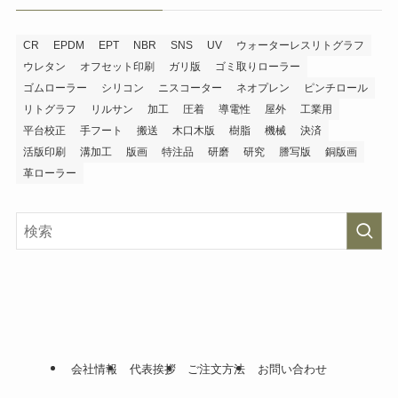
CR
EPDM
EPT
NBR
SNS
UV
ウォーターレスリトグラフ
ウレタン
オフセット印刷
ガリ版
ゴミ取りローラー
ゴムローラー
シリコン
ニスコーター
ネオプレン
ピンチロール
リトグラフ
リルサン
加工
圧着
導電性
屋外
工業用
平台校正
手フート
搬送
木口木版
樹脂
機械
決済
活版印刷
溝加工
版画
特注品
研磨
研究
謄写版
銅版画
革ローラー
会社情報
代表挨拶
ご注文方法
お問い合わせ